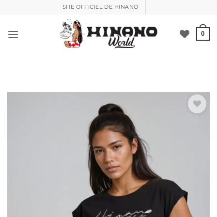
Passer
SITE OFFICIEL DE HINANO
le
contenu
0
Ajouter à la liste de souhaits