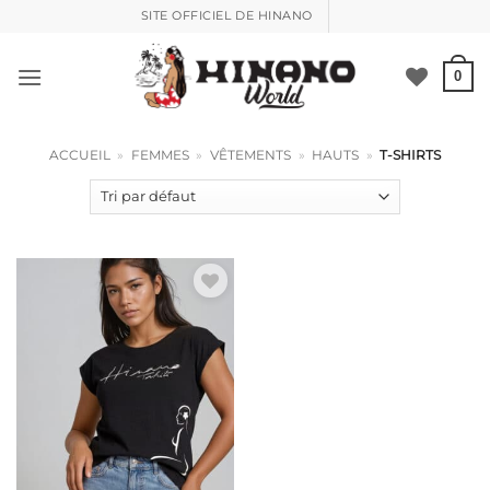
Passer
SITE OFFICIEL DE HINANO
le
contenu
0
ACCUEIL
»
FEMMES
»
VÊTEMENTS
»
HAUTS
»
T-SHIRTS
Ajouter à la liste de souhaits