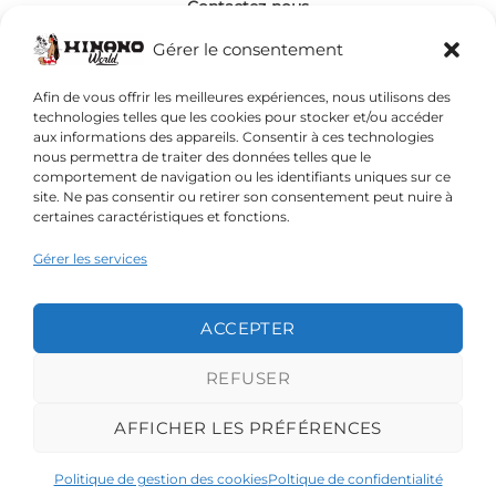
Contactez-nous
Gérer le consentement
Visa
MasterCard
Français
Afin de vous offrir les meilleures expériences, nous utilisons des
technologies telles que les cookies pour stocker et/ou accéder
aux informations des appareils. Consentir à ces technologies
nous permettra de traiter des données telles que le
comportement de navigation ou les identifiants uniques sur ce
site. Ne pas consentir ou retirer son consentement peut nuire à
certaines caractéristiques et fonctions.
Gérer les services
POLITIQUE DE CONFIDENTIALITÉ
MENTIONS LÉGALES
ACCEPTER
POLITIQUE EN MATIÈRE DE COOKIES
CONDITIONS GÉNÉRALES DE VENTE
REFUSER
AFFICHER LES PRÉFÉRENCES
HINANO TAHITI 2026 - TOUS DROITS RÉSERVÉS
Politique de gestion des cookies
Poltique de confidentialité